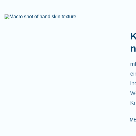
K
n
mR
ei
in
We
Kr
M