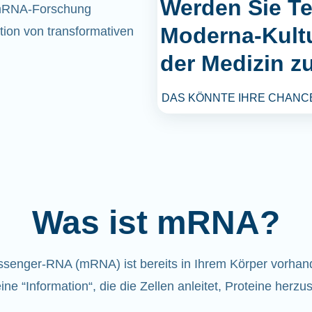
Werden Sie Tei
r mRNA-Forschung
Moderna-Kultu
ion von transformativen
der Medizin z
DAS KÖNNTE IHRE CHANCE
Was ist mRNA?
senger-RNA (mRNA) ist bereits in Ihrem Körper vorhan
eine “Information“, die die Zellen anleitet, Proteine herzus