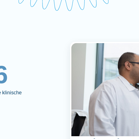
6
 klinische