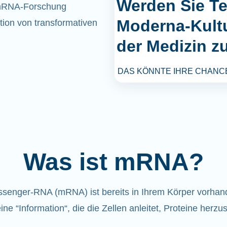
Werden Sie Tei
r mRNA-Forschung
Moderna-Kultu
ion von transformativen
der Medizin z
DAS KÖNNTE IHRE CHANCE
Was ist mRNA?
senger-RNA (mRNA) ist bereits in Ihrem Körper vorhan
eine “Information“, die die Zellen anleitet, Proteine herzus