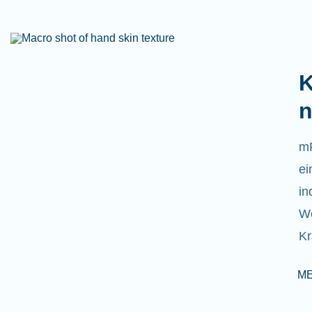
K
n
mR
ei
in
We
Kr
M