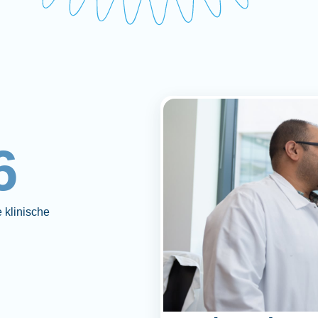
6
 klinische