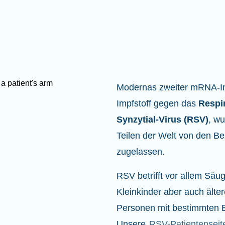
Modernas zweiter mRNA-Imp
Impfstoff gegen das
Respi
Synzytial-Virus (RSV)
, wu
Teilen der Welt von den B
zugelassen.
RSV betrifft vor allem Säu
Kleinkinder aber auch ält
Personen mit bestimmten 
Unsere
RSV-Patientenseit