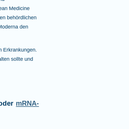
pean Medicine
en behördlichen
 Moderna den
n Erkrankungen.
lten sollte und
oder
mRNA-