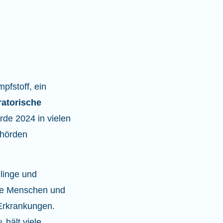
fstoff, ein
ratorische
rde 2024 in vielen
ehörden
glinge und
ere Menschen und
Erkrankungen.
e
hält viele