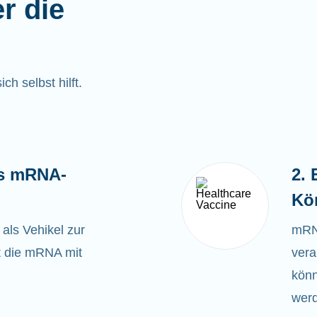
er die
ch selbst hilft.
es mRNA-
2.
Kö
ls Vehikel zur
mRN
st die mRNA mit
vera
könn
wer