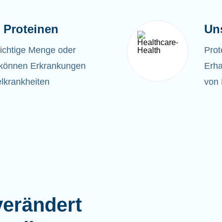
 Proteinen
Un
richtige Menge oder
Prot
t, können Erkrankungen
Erha
lkrankheiten
von 
erändert