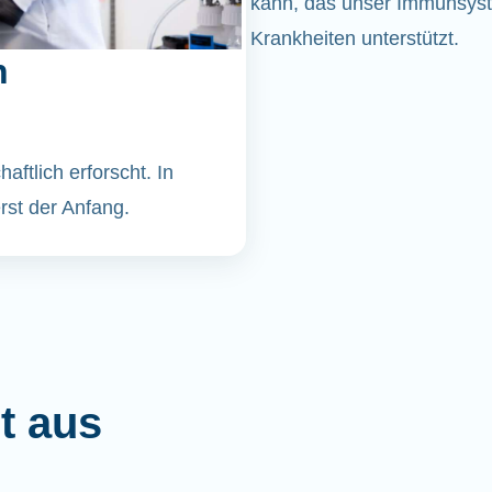
kann, das unser Immunsyst
Krankheiten unterstützt.
n
ftlich erforscht. In
st der Anfang.
t aus