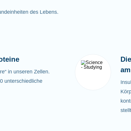
rundeinheiten des Lebens.
oteine
Die
am 
ere“ in unseren Zellen.
0 unterschiedliche
Insu
Körp
kont
stel