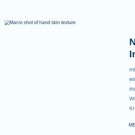
N
I
mR
ei
in
We
Kr
M