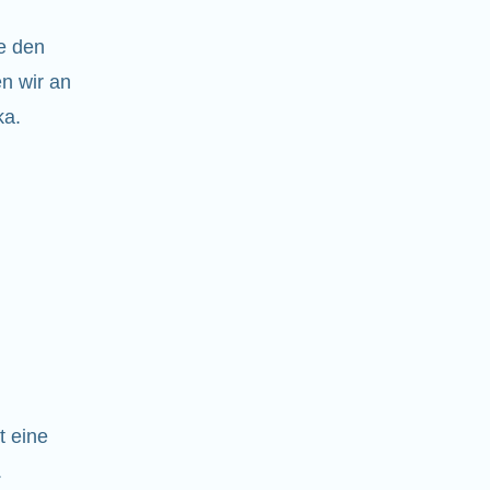
e den
n wir an
ka.
t eine
.