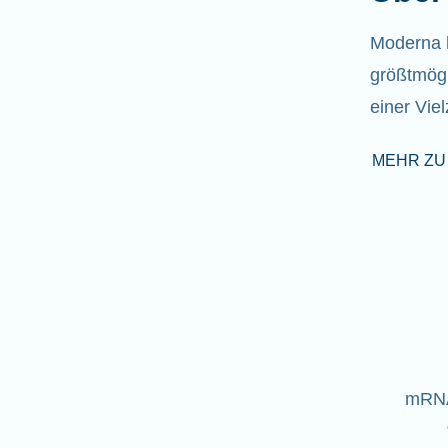
Moderna h
größtmögl
einer Vie
MEHR ZU
mRNA 