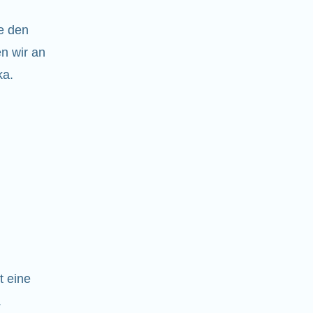
e den
n wir an
ka.
t eine
.