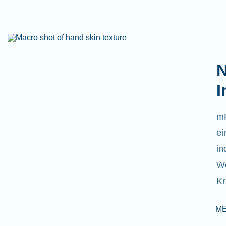
N
I
mR
ei
in
We
Kr
M