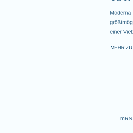
Moderna h
größtmögl
einer Vie
MEHR ZU
mRNA 