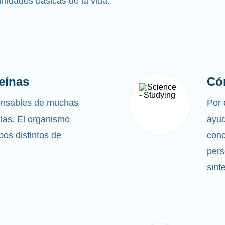
 unidades básicas de la vida.
eínas
Có
ponsables de muchas
Por 
ulas. El organismo
ayud
ipos distintos de
conc
pers
sint