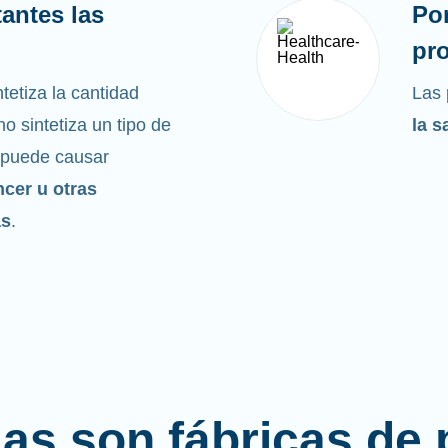
antes las
Po
pro
tetiza la cantidad
Las 
o sintetiza un tipo de
la s
 puede causar
ncer u otras
as
.
las son fábricas de 