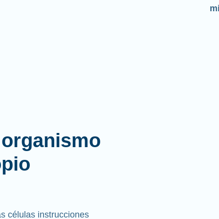
la
l organismo
opio
 células instrucciones