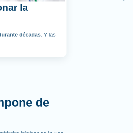
nar la
durante décadas
. Y las
mpone de