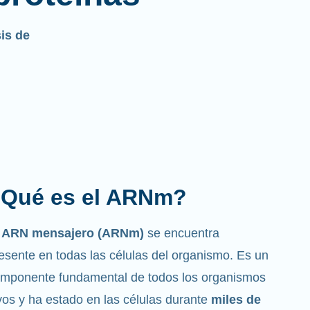
sis de
Cuál es la función que
desempeña?
mo su nombre indica, el ARNm es un
ensajero
. Interactúa con otros componentes de