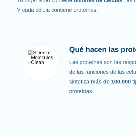
Tu organismo contiene
billones de células
, las
Y cada célula contiene proteínas.
Qué hacen las prot
Las proteínas son las res
de las funciones de las cél
sintetiza
más de 100.000
t
proteínas.