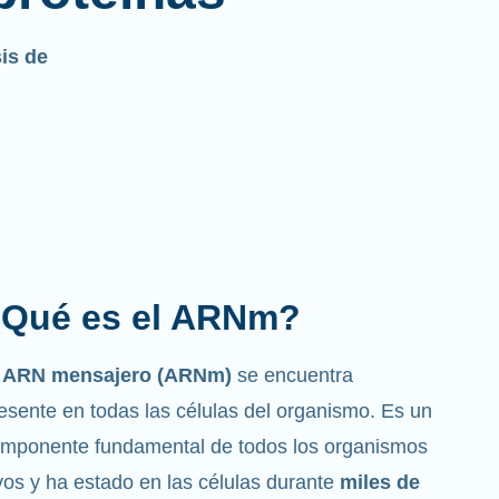
sis de
Cuál es la función que
desempeña?
mo su nombre indica, el ARNm es un
ensajero
. Interactúa con otros componentes de