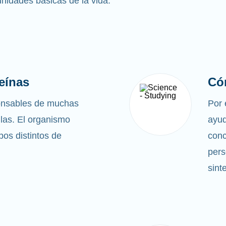
 unidades básicas de la vida.
eínas
Có
ponsables de muchas
Por 
ulas. El organismo
ayud
ipos distintos de
conc
pers
sint