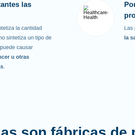
antes las
Po
pro
tetiza la cantidad
Las 
o sintetiza un tipo de
la s
 puede causar
ncer u otras
as
.
las son fábricas de 