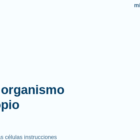
la
l organismo
opio
 células instrucciones