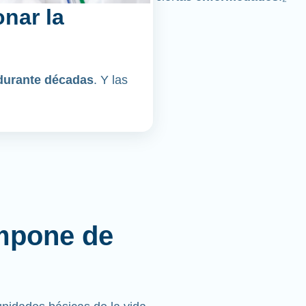
nar la
durante décadas
. Y las
mpone de