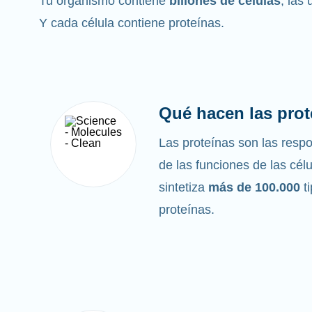
Tu organismo contiene
billones de células
, las
Y cada célula contiene proteínas.
Qué hacen las prot
Las proteínas son las res
de las funciones de las cél
sintetiza
más de 100.000
t
proteínas.