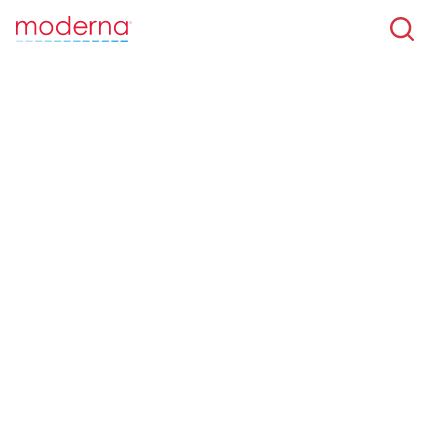
Skip to main content
Este es el sitio web de Moderna para América
Latina
Puede contener contenido que no es aplicable a su ubicación
CAMBIAR PAÍS
Bienvenido a
Moderna
Latinoamérica