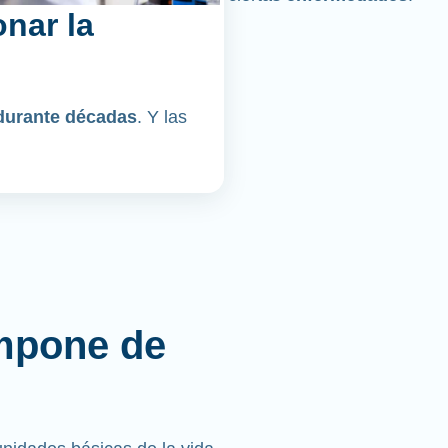
nar la
durante décadas
. Y las
mpone de