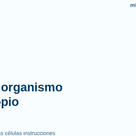
mi
l organismo
opio
 células instrucciones