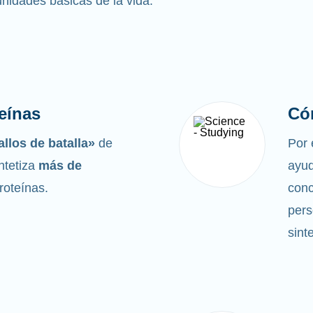
 unidades básicas de la vida.
eínas
Có
llos de batalla»
de
Por 
ntetiza
más de
ayud
proteínas.
conc
pers
sint