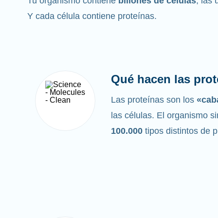
Tu organismo contiene
billones de células
, las
Y cada célula contiene proteínas.
Qué hacen las prot
Las proteínas son los
«caba
las células. El organismo si
100.000
tipos distintos de 