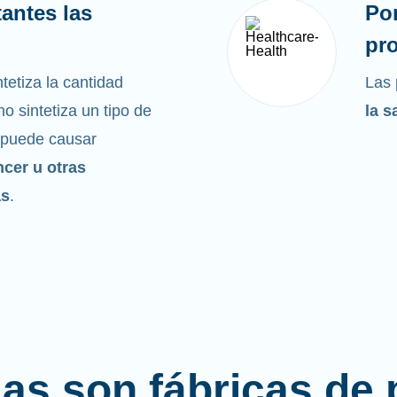
antes las
Po
pro
tetiza la cantidad
Las 
o sintetiza un tipo de
la s
 puede causar
ncer u otras
as
.
las son fábricas de 