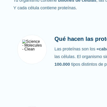
Tu organismo contiene
billones de células
, las
Y cada célula contiene proteínas.
Qué hacen las prot
Las proteínas son los
«caba
las células. El organismo si
100.000
tipos distintos de 