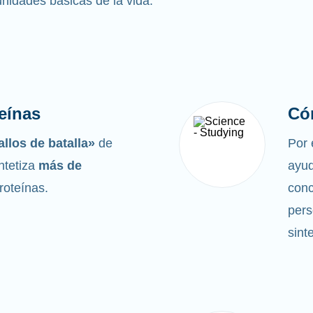
 unidades básicas de la vida.
eínas
Có
llos de batalla»
de
Por 
ntetiza
más de
ayud
proteínas.
conc
pers
sint