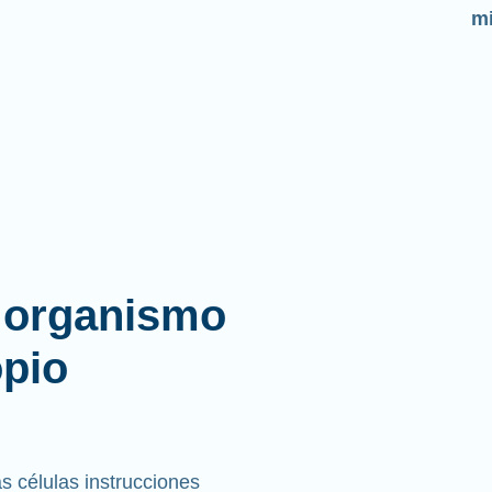
mi
l organismo
opio
 células instrucciones