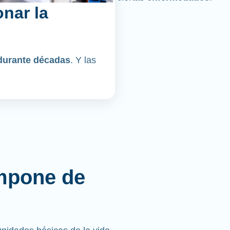
nar la
durante décadas
. Y las
mpone de