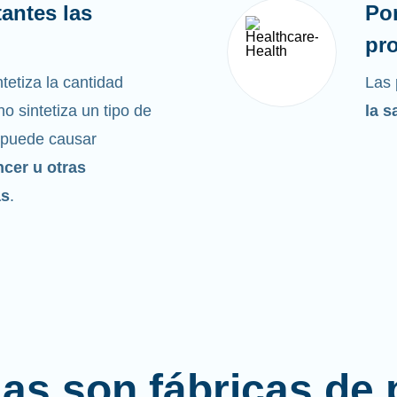
antes las
Po
pro
tetiza la cantidad
Las 
o sintetiza un tipo de
la s
 puede causar
ncer u otras
as
.
las son fábricas de 