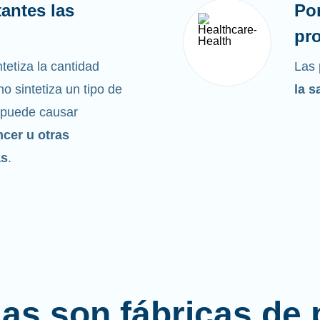
antes las
Po
pro
tetiza la cantidad
Las 
o sintetiza un tipo de
la s
 puede causar
ncer u otras
as
.
las son fábricas de 