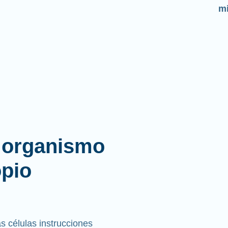
mi
l organismo
opio
 células instrucciones