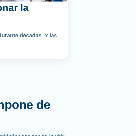
nar la
durante décadas
. Y las
mpone de