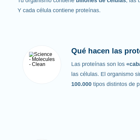
Tu organismo contiene
billones de células
, las
Y cada célula contiene proteínas.
Qué hacen las prot
Las proteínas son los
«caba
las células. El organismo si
100.000
tipos distintos de 