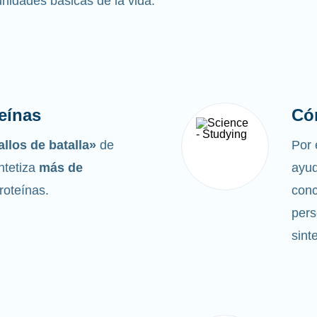
 unidades básicas de la vida.
eínas
Có
llos de batalla»
de
Por 
ntetiza
más de
ayud
proteínas.
conc
pers
sint