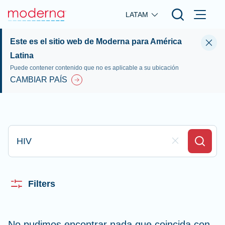
Skip to main content
LATAM
Este es el sitio web de Moderna para América
Latina
Puede contener contenido que no es aplicable a su ubicación
CAMBIAR PAÍS
Escriba aquí su búsqueda
Clear Field
Search
Filters
No pudimos encontrar nada que coincida con