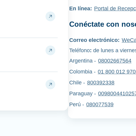
En línea:
Portal de Recepc
Conéctate con nos
Correo electrónico:
WeCa
Teléfono
:
de lunes a viernes
Argentina -
08002667564
Colombia -
01 800 012 970
Chile -
800392338
Paraguay -
009800441025
Perú
-
080077539