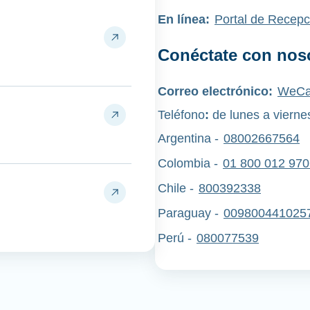
En línea:
Portal de Recepc
Conéctate con nos
Correo electrónico:
WeCa
Teléfono
:
de lunes a viernes
Argentina -
08002667564
Colombia -
01 800 012 970
Chile -
800392338
Paraguay -
009800441025
Perú
-
080077539