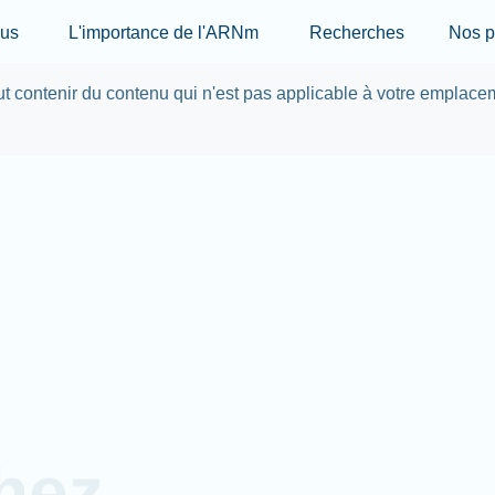
Skip to main content
ous
L'importance de l'ARNm
Recherches
Nos p
eut contenir du contenu qui n'est pas applicable à votre emplace
hez