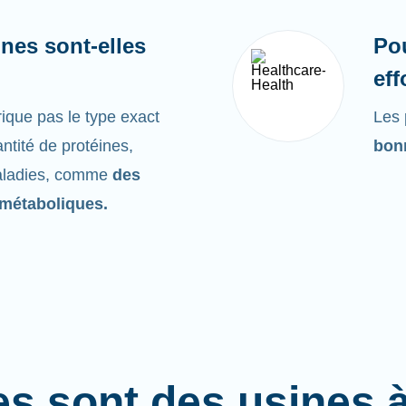
nes sont-elles
Po
eff
ique pas le type exact
Les 
ntité de protéines,
bonn
maladies, comme
des
métaboliques.
es sont des usines 