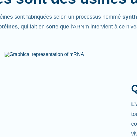
téines sont fabriquées selon un processus nommé
synth
otéines
, qui fait en sorte que l'ARNm intervient à ce niv
Q
L
to
co
vi