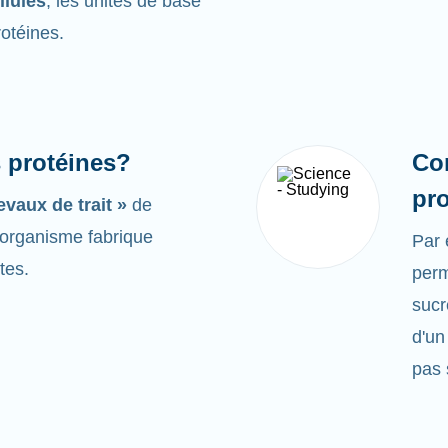
llules
, les unités de base
rotéines.
s protéines?
Co
pr
evaux de trait »
de
e organisme fabrique
Par
tes.
perm
sucr
d'un
pas 