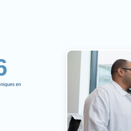
6
liniques en