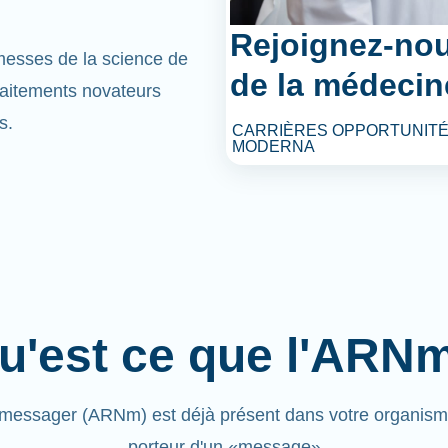
Rejoignez-nou
omesses de la science de
de la médecin
raitements novateurs
s.
CARRIÈRES OPPORTUNITÉ
MODERNA
u'est ce que l'ARN
messager (ARNm) est déjà présent dans votre organisme.
porteur d'un «message»