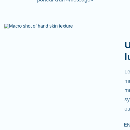
U
l
Le
ma
mé
sy
ou
EN