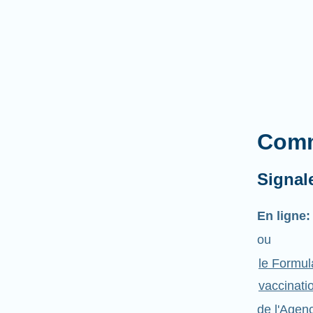
Comm
Signal
En ligne:
ou
le Formul
vaccinati
de l'Agen