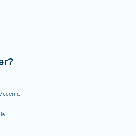
er?
Moderna
la