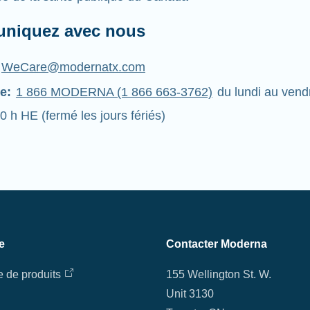
niquez avec nous
WeCare@modernatx.com
e:
1 866 MODERNA (1 866 663-3762)
du lundi au vend
0 h HE (fermé les jours fériés)
e
Contacter Moderna
e de produits
155 Wellington St. W.
Unit 3130