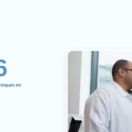
6
liniques en