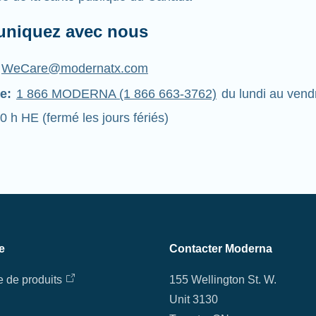
niquez avec nous
WeCare@modernatx.com
e:
1 866 MODERNA (1 866 663-3762)
du lundi au vend
0 h HE (fermé les jours fériés)
e
Contacter Moderna
e de produits
155 Wellington St. W.
Unit 3130