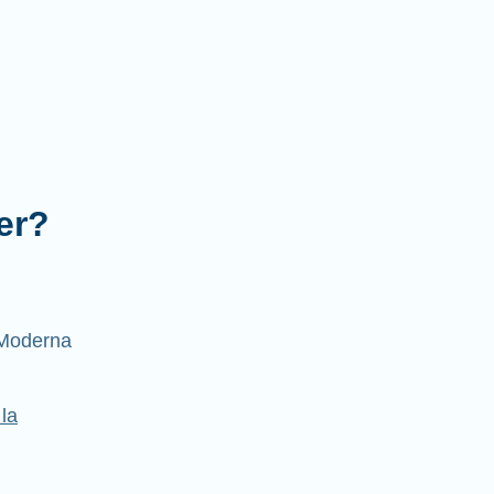
er?
Moderna
la