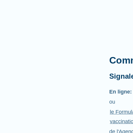
Comm
Signal
En ligne:
ou
le Formul
vaccinati
de l'Agen