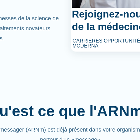
Rejoignez-nou
omesses de la science de
de la médecin
raitements novateurs
s.
CARRIÈRES OPPORTUNITÉ
MODERNA
u'est ce que l'ARN
messager (ARNm) est déjà présent dans votre organisme.
porteur d'un «message»