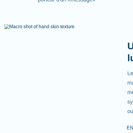
U
l
Le
ma
mé
sy
ou
EN