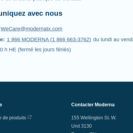
niquez avec nous
WeCare@modernatx.com
e:
1 866 MODERNA (1 866 663-3762)
du lundi au vend
0 h HE (fermé les jours fériés)
e
Contacter Moderna
e de produits
155 Wellington St. W.
Unit 3130