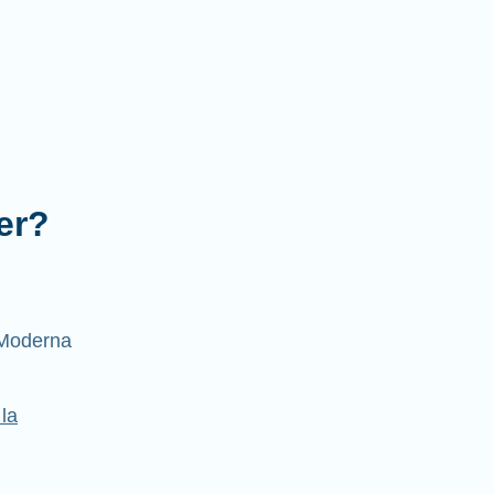
er?
Moderna
la