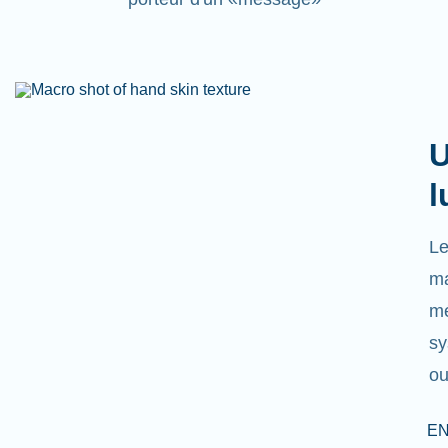
U
l
Le
ma
mé
sy
ou
EN