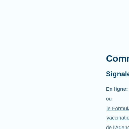
Comm
Signal
En ligne:
ou
le Formul
vaccinati
de l'Agen