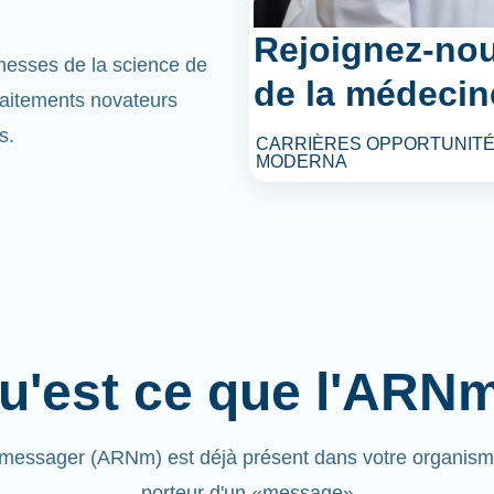
Rejoignez-nou
omesses de la science de
de la médecin
raitements novateurs
s.
CARRIÈRES OPPORTUNITÉ
MODERNA
u'est ce que l'ARN
messager (ARNm) est déjà présent dans votre organisme.
porteur d'un «message»