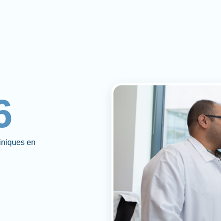
6
liniques en