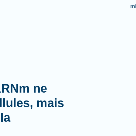
mi
'ARNm ne
lules, mais
la