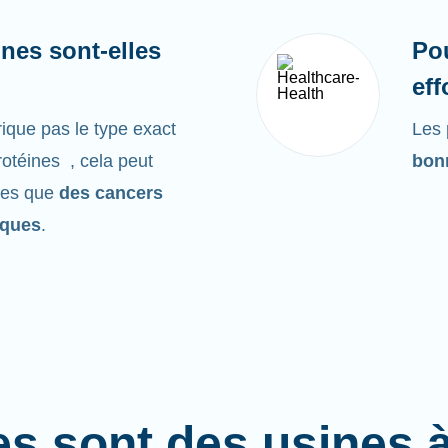
nes sont-elles
Po
eff
ique pas le type exact
Les 
rotéines , cela peut
bonn
les que
des cancers
iques
.
es sont des usines 