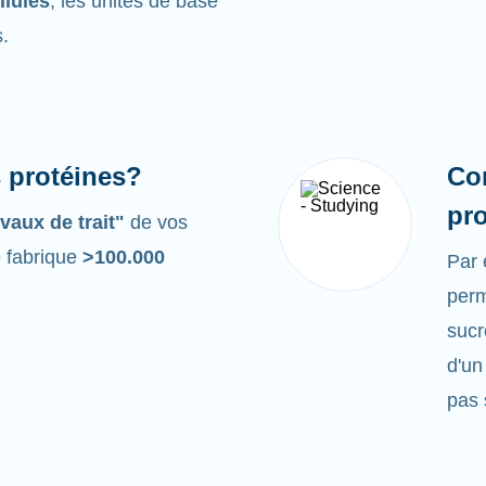
llules
, les unités de base
s.
s protéines?
Co
pr
vaux de trait"
de vos
e fabrique
>100.000
Par
perm
sucr
d'un
pas 