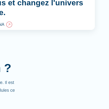
s et changez l'univers
e.
NA
 ?
 Il est
llules ce