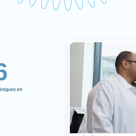
6
liniques en