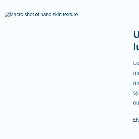
U
l
Le
ma
mé
sy
ou
EN