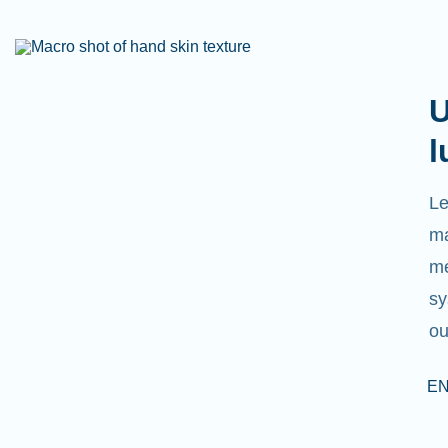
U
l
Le
ma
mé
sy
ou
EN