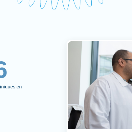
6
liniques en