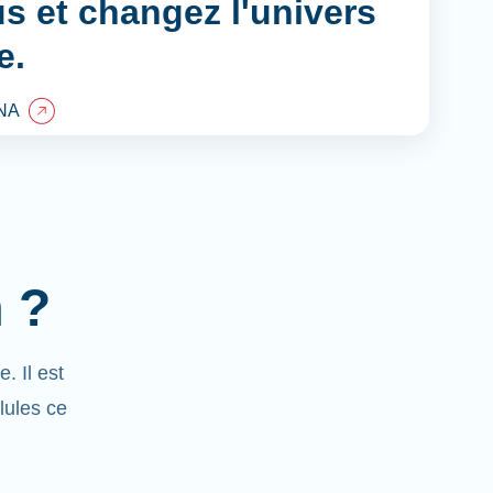
s et changez l'univers
e.
NA
 ?
 Il est
llules ce