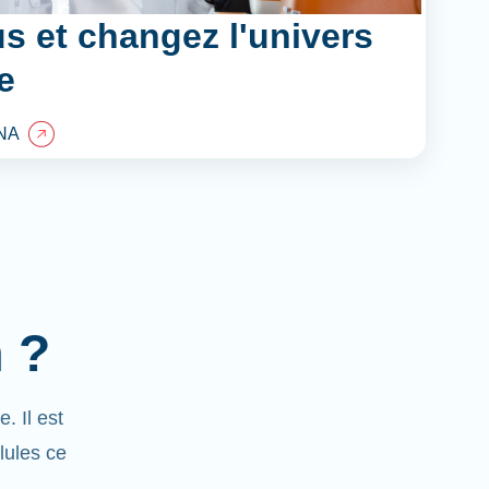
s et changez l'univers
e
NA
 ?
 Il est
lules ce