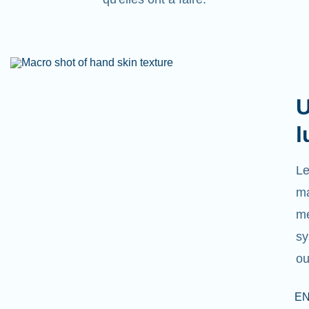
U
l
Le
ma
mé
sy
ou
EN