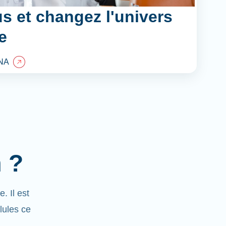
s et changez l'univers
e
NA
 ?
 Il est
lules ce