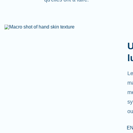
U
l
Le
ma
mé
sy
ou
EN