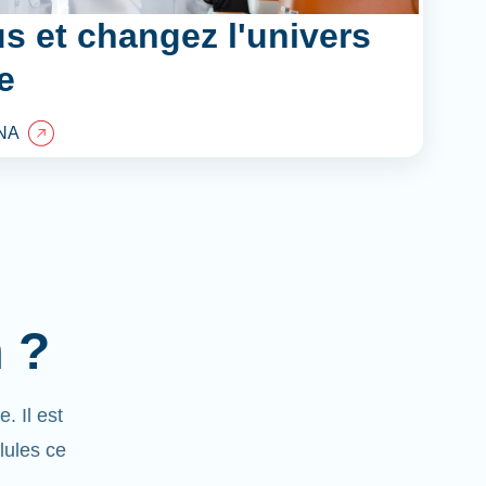
s et changez l'univers
e
NA
 ?
 Il est
lules ce