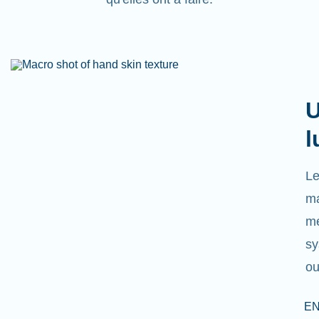
U
l
Le
ma
mé
sy
ou
EN