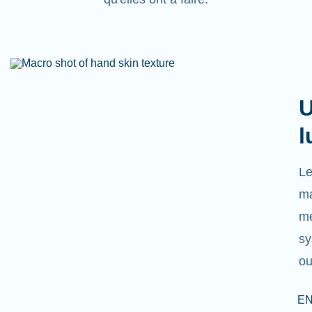
U
l
Le
ma
mé
sy
ou
EN