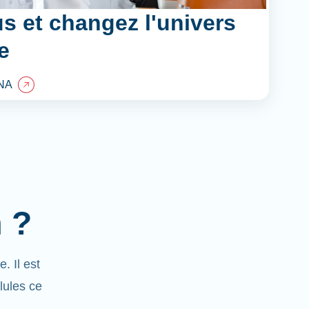
s et changez l'univers
e
NA
 ?
 Il est
lules ce