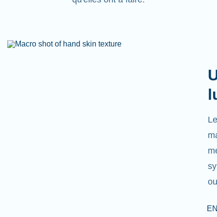
U
l
Le
ma
mé
sy
ou
EN