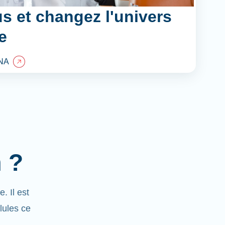
s et changez l'univers
e
NA
 ?
 Il est
lules ce