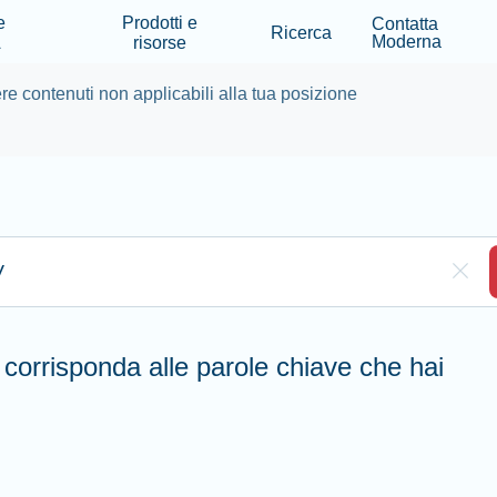
Skip to main content
e
Prodotti e
Contatta
Ricerca
Moderna
A
risorse
e contenuti non applicabili alla tua posizione
ui per effettuare la ricerca
Clea
 corrisponda alle parole chiave che hai