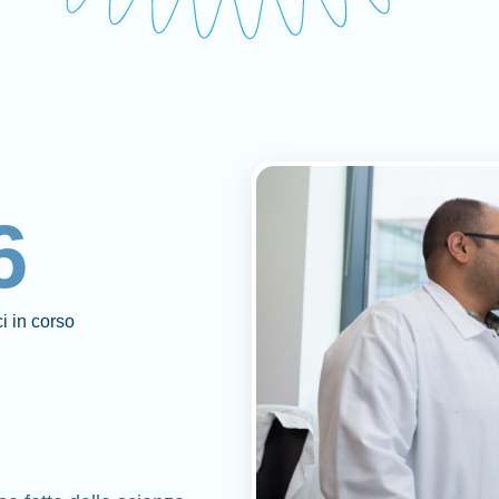
6
ici in corso