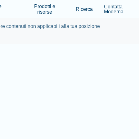
Skip to main content
e
Prodotti e
Contatta
Ricerca
Moderna
A
risorse
e contenuti non applicabili alla tua posizione