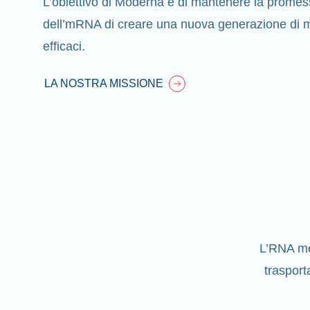
L’obiettivo di Moderna è di mantenere la promess
dell’mRNA di creare una nuova generazione di me
efficaci.
LA NOSTRA MISSIONE
L’RNA me
trasport