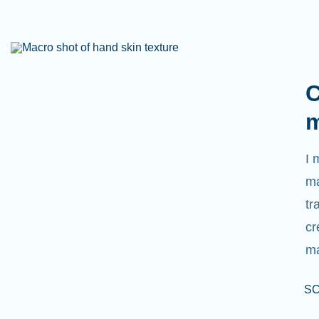
C
m
I 
ma
tr
cr
ma
SC