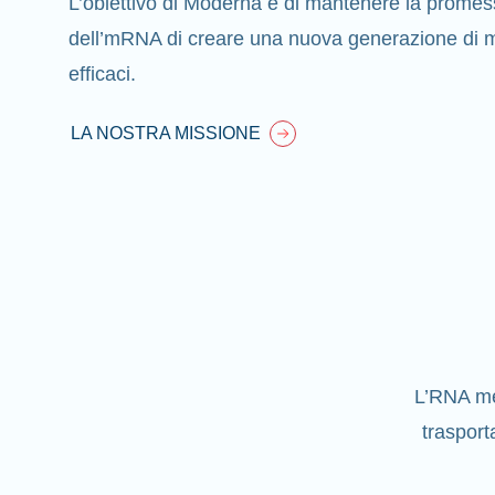
L’obiettivo di Moderna è di mantenere la promess
dell’mRNA di creare una nuova generazione di me
efficaci.
LA NOSTRA MISSIONE
L’RNA me
trasport