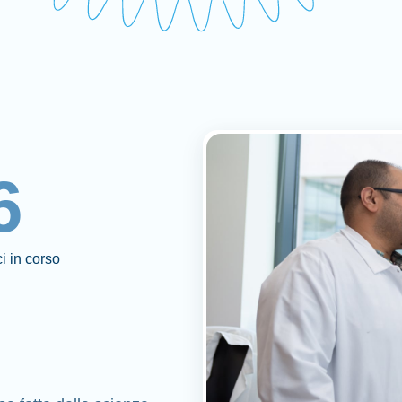
6
ici in corso