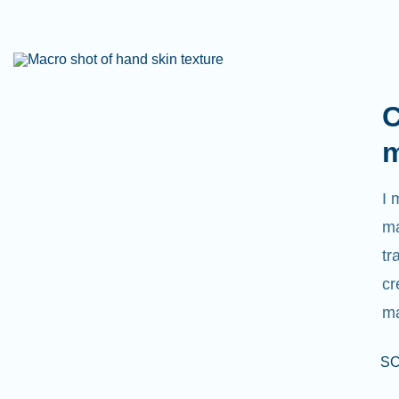
C
m
I 
ma
tr
cr
ma
SC