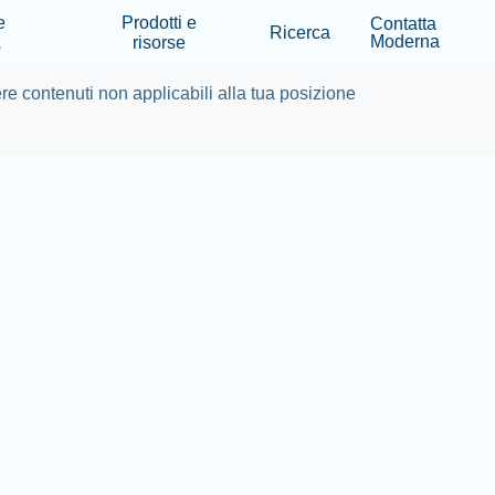
Skip to main content
e
Prodotti e
Contatta
Ricerca
Moderna
A
risorse
e contenuti non applicabili alla tua posizione