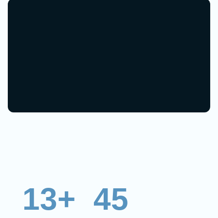
13+
45