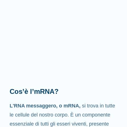
Cosa fa l'mRNA?
Come suggerisce il nome stesso
, l’mRNA è un
messaggero
. Interagisce con altri componenti
delle cellule, i quali intervengono nella sintesi