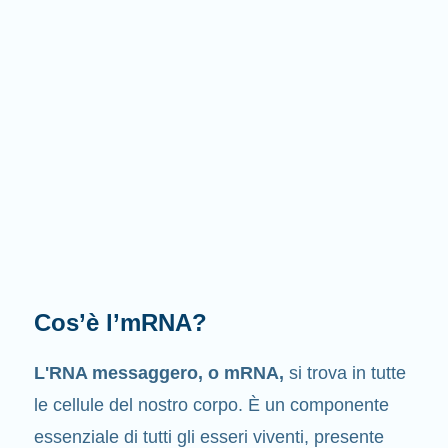
Cosa fa l'mRNA?
Come suggerisce il nome stesso
, l’mRNA è un
messaggero
. Interagisce con altri componenti
delle cellule, i quali intervengono nella sintesi