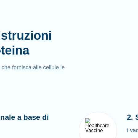
struzioni
teina
e fornisca alle cellule le
nale a base di
2.
I va