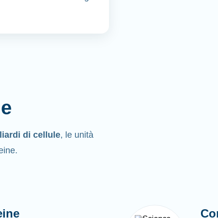
ne
liardi di cellule
, le unità
eine.
eine
Co