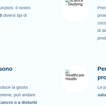
nzioni. Il nostro
Pre
00
diversi tipi di
prote
zucc
di d
prod
 sono
Per
pro
duce la giusta
Le p
proteine, può andare
salu
 cancro o a disturbi