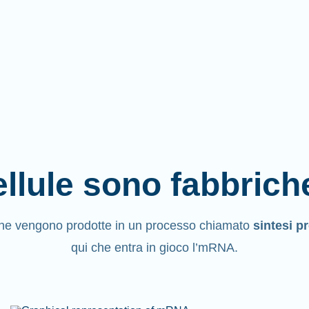
llule sono fabbrich
ine vengono
prodotte
in un processo chiamato
sintesi p
qui che entra in gioco l’mRNA.