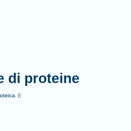
e di proteine
roteica
. È