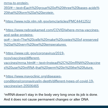
393/#:~:text=Each%20group%20of%20three%20bases,acids%
20that%20form%20a%20protein.
³
https://www.ncbi.nlm.nih.gov/pmc/articles/PMC4441251/
⁴
https://www.nebraskamed.com/COVID/where-mrna-vaccines-
and-spike-proteins-
go#:~:text=The%20cells%20make%20copies%20of,preserved
%20at%20very%20low%20temperatures.
⁵
https://www.cdc.gov/coronavirus/2019-
ncov/vaccines/different-
vaccines/mrna.html#:~:text=Instead%2C%20mRNA%20vaccine
s%20use%20mRNA,that%20germ%20in%20the%20future.
⁶
https://www.mayoclinic.org/diseases-
conditions/coronavirus/in-depth/different-types-of-covid-19-
vaccines/art-20506465
⁷mRNA doesn’t stay in the body very long once its job is done.
And it does not cause permanent changes or alter DNA.