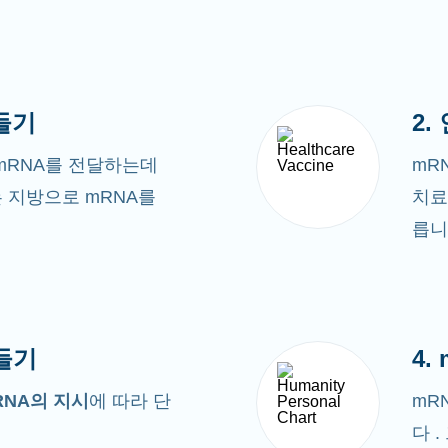
만들기
2.
mRNA를 전달하는데
mR
는 지방으로 mRNA를
치료
릅니
만들기
4.
RNA의 지시
에 따라 단
mR
다 