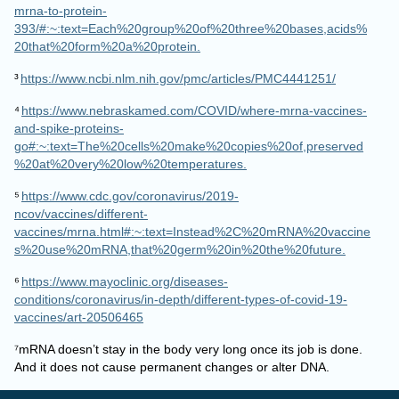
393/#:~:text=Each%20group%20of%20three%20bases,acids%
20that%20form%20a%20protein.
³
https://www.ncbi.nlm.nih.gov/pmc/articles/PMC4441251/
⁴
https://www.nebraskamed.com/COVID/where-mrna-vaccines-
and-spike-proteins-
go#:~:text=The%20cells%20make%20copies%20of,preserved
%20at%20very%20low%20temperatures.
⁵
https://www.cdc.gov/coronavirus/2019-
ncov/vaccines/different-
vaccines/mrna.html#:~:text=Instead%2C%20mRNA%20vaccine
s%20use%20mRNA,that%20germ%20in%20the%20future.
⁶
https://www.mayoclinic.org/diseases-
conditions/coronavirus/in-depth/different-types-of-covid-19-
vaccines/art-20506465
⁷mRNA doesn’t stay in the body very long once its job is done.
And it does not cause permanent changes or alter DNA.