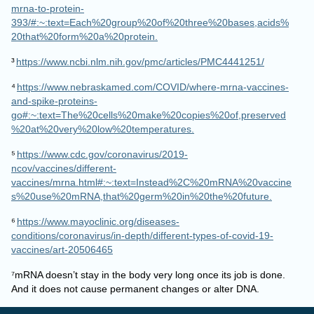
393/#:~:text=Each%20group%20of%20three%20bases,acids%
20that%20form%20a%20protein.
³
https://www.ncbi.nlm.nih.gov/pmc/articles/PMC4441251/
⁴
https://www.nebraskamed.com/COVID/where-mrna-vaccines-
and-spike-proteins-
go#:~:text=The%20cells%20make%20copies%20of,preserved
%20at%20very%20low%20temperatures.
⁵
https://www.cdc.gov/coronavirus/2019-
ncov/vaccines/different-
vaccines/mrna.html#:~:text=Instead%2C%20mRNA%20vaccine
s%20use%20mRNA,that%20germ%20in%20the%20future.
⁶
https://www.mayoclinic.org/diseases-
conditions/coronavirus/in-depth/different-types-of-covid-19-
vaccines/art-20506465
⁷mRNA doesn’t stay in the body very long once its job is done.
And it does not cause permanent changes or alter DNA.