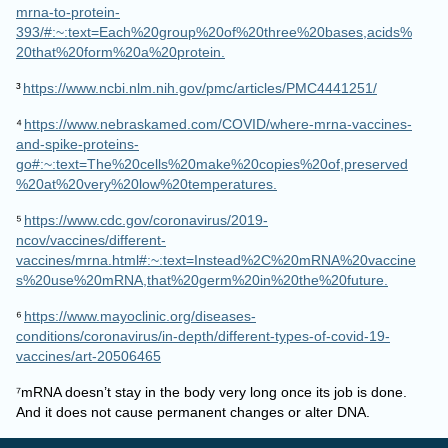
393/#:~:text=Each%20group%20of%20three%20bases,acids%
20that%20form%20a%20protein.
³
https://www.ncbi.nlm.nih.gov/pmc/articles/PMC4441251/
⁴
https://www.nebraskamed.com/COVID/where-mrna-vaccines-
and-spike-proteins-
go#:~:text=The%20cells%20make%20copies%20of,preserved
%20at%20very%20low%20temperatures.
⁵
https://www.cdc.gov/coronavirus/2019-
ncov/vaccines/different-
vaccines/mrna.html#:~:text=Instead%2C%20mRNA%20vaccine
s%20use%20mRNA,that%20germ%20in%20the%20future.
⁶
https://www.mayoclinic.org/diseases-
conditions/coronavirus/in-depth/different-types-of-covid-19-
vaccines/art-20506465
⁷mRNA doesn’t stay in the body very long once its job is done.
And it does not cause permanent changes or alter DNA.