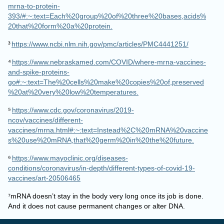
393/#:~:text=Each%20group%20of%20three%20bases,acids%
20that%20form%20a%20protein.
³
https://www.ncbi.nlm.nih.gov/pmc/articles/PMC4441251/
⁴
https://www.nebraskamed.com/COVID/where-mrna-vaccines-
and-spike-proteins-
go#:~:text=The%20cells%20make%20copies%20of,preserved
%20at%20very%20low%20temperatures.
⁵
https://www.cdc.gov/coronavirus/2019-
ncov/vaccines/different-
vaccines/mrna.html#:~:text=Instead%2C%20mRNA%20vaccine
s%20use%20mRNA,that%20germ%20in%20the%20future.
⁶
https://www.mayoclinic.org/diseases-
conditions/coronavirus/in-depth/different-types-of-covid-19-
vaccines/art-20506465
⁷mRNA doesn’t stay in the body very long once its job is done.
And it does not cause permanent changes or alter DNA.