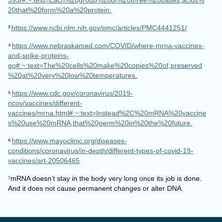
393/#:~:text=Each%20group%20of%20three%20bases,acids%
20that%20form%20a%20protein.
³
https://www.ncbi.nlm.nih.gov/pmc/articles/PMC4441251/
⁴
https://www.nebraskamed.com/COVID/where-mrna-vaccines-
and-spike-proteins-
go#:~:text=The%20cells%20make%20copies%20of,preserved
%20at%20very%20low%20temperatures.
⁵
https://www.cdc.gov/coronavirus/2019-
ncov/vaccines/different-
vaccines/mrna.html#:~:text=Instead%2C%20mRNA%20vaccine
s%20use%20mRNA,that%20germ%20in%20the%20future.
⁶
https://www.mayoclinic.org/diseases-
conditions/coronavirus/in-depth/different-types-of-covid-19-
vaccines/art-20506465
⁷mRNA doesn’t stay in the body very long once its job is done.
And it does not cause permanent changes or alter DNA.