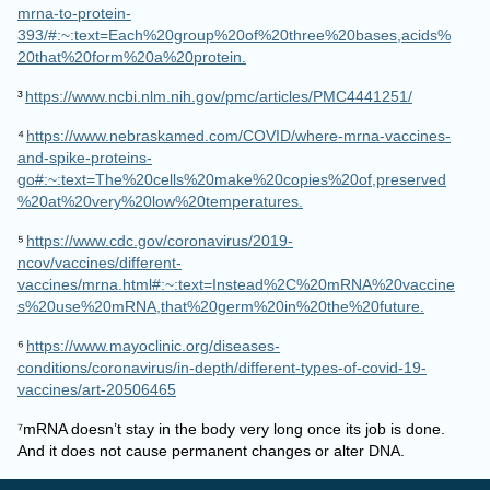
393/#:~:text=Each%20group%20of%20three%20bases,acids%
20that%20form%20a%20protein.
³
https://www.ncbi.nlm.nih.gov/pmc/articles/PMC4441251/
⁴
https://www.nebraskamed.com/COVID/where-mrna-vaccines-
and-spike-proteins-
go#:~:text=The%20cells%20make%20copies%20of,preserved
%20at%20very%20low%20temperatures.
⁵
https://www.cdc.gov/coronavirus/2019-
ncov/vaccines/different-
vaccines/mrna.html#:~:text=Instead%2C%20mRNA%20vaccine
s%20use%20mRNA,that%20germ%20in%20the%20future.
⁶
https://www.mayoclinic.org/diseases-
conditions/coronavirus/in-depth/different-types-of-covid-19-
vaccines/art-20506465
⁷mRNA doesn’t stay in the body very long once its job is done.
And it does not cause permanent changes or alter DNA.