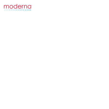
Skip to main content
Dit is de Nederlandse website van Moderna
Het kan inhoud bevatten die niet van toepassing is op uw locatie
VERANDER LAND
Welkom bij
Moderna