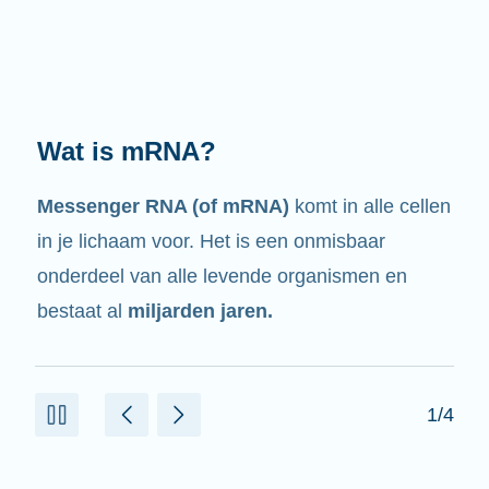
Wat doet het?
Zoals de naam al zegt, is mRNA een
boodschapper.
Het heeft een wisselwerking
met andere celonderdelen die helpen om
eiwitten te maken.
2/4