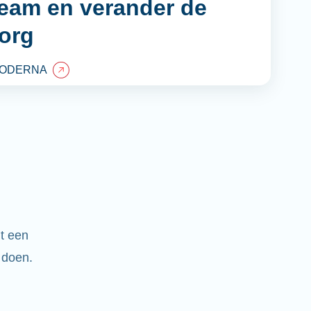
team en verander de
org
MODERNA
t een
 doen.