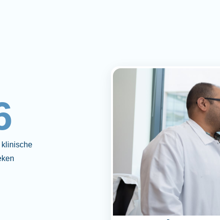
6
klinische
eken