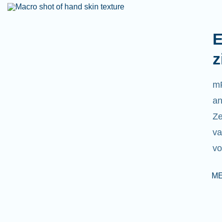
E
z
mR
an
Ze
va
v
ME