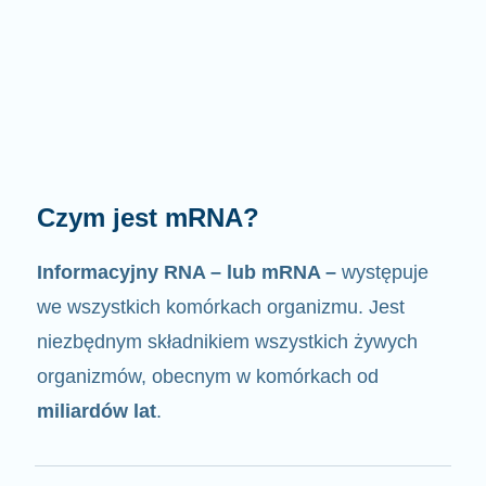
Jak działa mRNA?
Jak sama nazwa wskazuje, mRNA jest
nośnikiem informacji
. Oddziałuje z innymi
komponentami komórek, w wyniku czego
powstają białka.
2/4