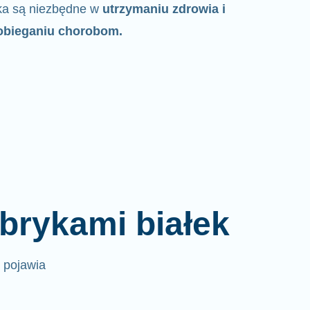
ka są niezbędne w
utrzymaniu zdrowia i
obieganiu chorobom.
brykami białek
e pojawia