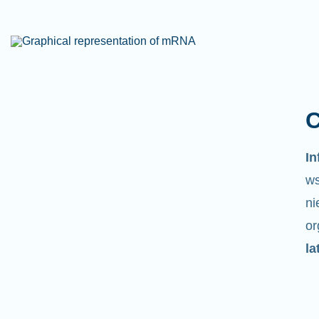
C
I
ws
ni
o
la