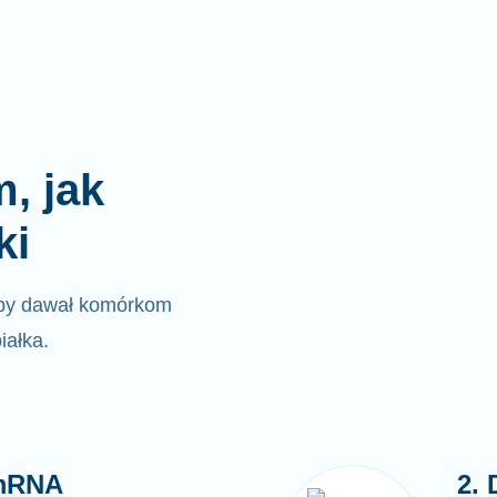
, jak
ki
by dawał komórkom
iałka.
 mRNA
2.