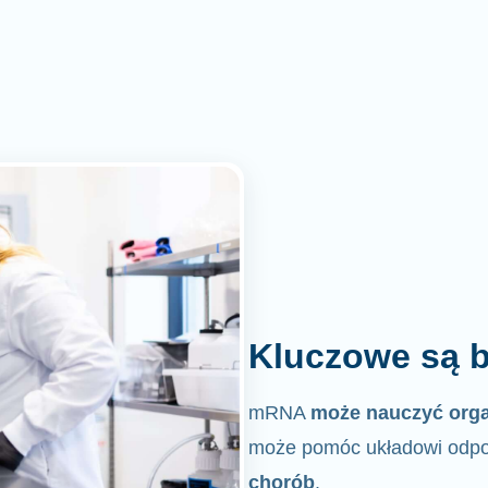
Kluczowe są b
mRNA
może nauczyć org
może pomóc układowi odpo
chorób
.