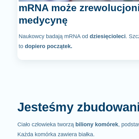
mRNA może zrewolucjon
medycynę
Naukowcy badają mRNA od
dziesięcioleci
. Sz
to
dopiero początek.
Jesteśmy zbudowani 
Ciało człowieka tworzą
biliony komórek
, podsta
Każda komórka zawiera białka.