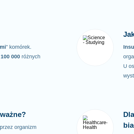
Jak
ymi
” komórek.
Insu
100 000
różnych
orga
U os
wyst
ą ważne?
Dl
bi
przez organizm