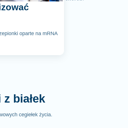
izować
czepionki oparte na mRNA
z białek
wowych cegiełek życia.