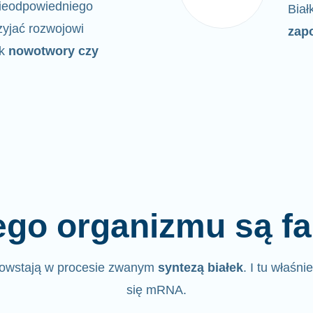
 nieodpowiedniego
Biał
yjać rozwojowi
zap
ak
nowotwory czy
go organizmu są fa
powstają w procesie zwanym
syntezą białek
. I tu właśni
się mRNA.