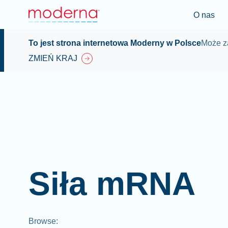
O nas
To jest strona internetowa Moderny w Polsce
Może za
ZMIEŃ KRAJ
Siła mRNA
Browse
: