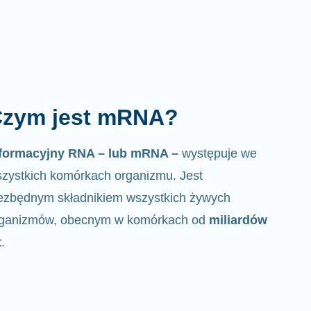
zym jest mRNA?
nformacyjny RNA – lub mRNA –
występuje we
zystkich komórkach organizmu. Jest
ezbędnym składnikiem wszystkich żywych
rganizmów, obecnym w komórkach od
miliardów
t
.