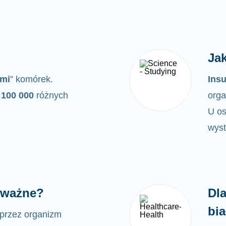
Jak
ymi
” komórek.
Insu
100 000
różnych
orga
U os
wyst
ą ważne?
Dl
bi
przez organizm