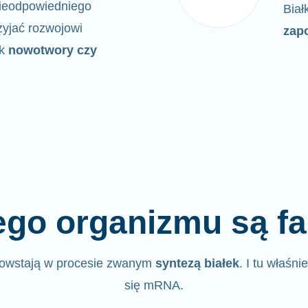
 nieodpowiedniego
Biał
yjać rozwojowi
zap
ak
nowotwory czy
go organizmu są fa
powstają w procesie zwanym
syntezą białek
. I tu właśni
się mRNA.