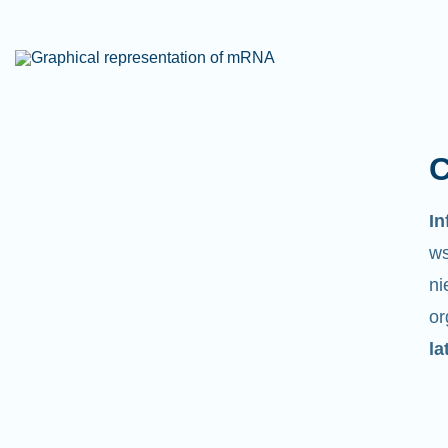
C
I
ws
ni
o
la