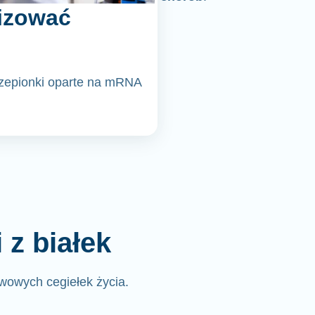
izować
czepionki oparte na mRNA
z białek
wowych cegiełek życia.