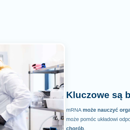
Kluczowe są b
mRNA
może nauczyć org
może pomóc układowi odpo
chorób
.