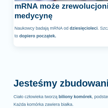
mRNA może zrewolucjon
medycynę
Naukowcy badają mRNA od
dziesięcioleci
. Sz
to
dopiero początek.
Jesteśmy zbudowani 
Ciało człowieka tworzą
biliony komórek
, podsta
Każda komórka zawiera białka.