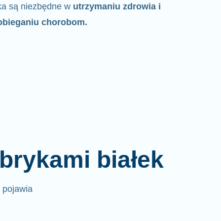
ka są niezbędne w
utrzymaniu zdrowia i
obieganiu chorobom.
brykami białek
e pojawia