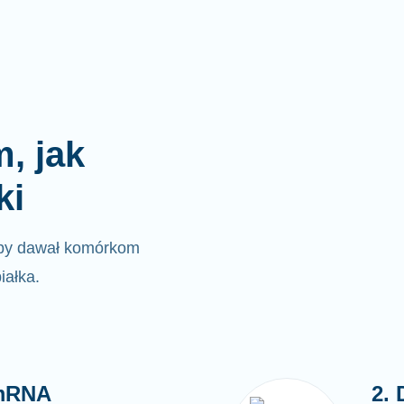
, jak
ki
by dawał komórkom
iałka.
 mRNA
2.