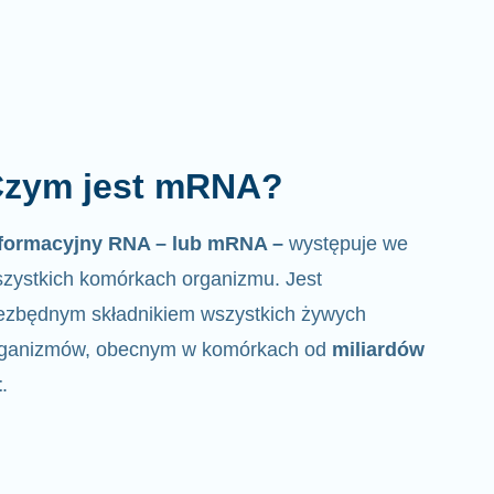
zym jest mRNA?
nformacyjny RNA – lub mRNA –
występuje we
zystkich komórkach organizmu. Jest
ezbędnym składnikiem wszystkich żywych
rganizmów, obecnym w komórkach od
miliardów
t
.