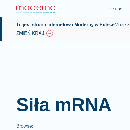
O nas
To jest strona internetowa Moderny w Polsce
Może za
ZMIEŃ KRAJ
Siła mRNA
Browse
: