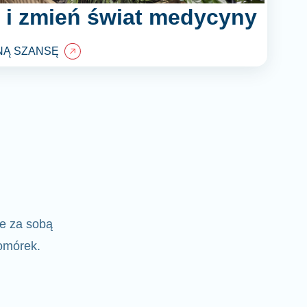
 i zmień świat medycyny
NĄ SZANSĘ
e za sobą
komórek.