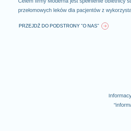
Celem firmy Moderna jest spełnienie
obietnicy s
przełomowych leków dla pacjentów z wykorzys
PRZEJDŹ DO PODSTRONY "O NAS"
Informac
"inform